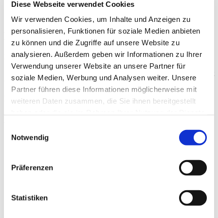
Diese Webseite verwendet Cookies
Datum
01.02.2020, 02.02.2020
Wir verwenden Cookies, um Inhalte und Anzeigen zu
personalisieren, Funktionen für soziale Medien anbieten
Bewertungen
zu können und die Zugriffe auf unsere Website zu
analysieren. Außerdem geben wir Informationen zu Ihrer
Es gibt noch keine Bewertungen.
Verwendung unserer Website an unsere Partner für
Schreibe die erste Bewertung für „Virtuelle Kantine (online Angebot
soziale Medien, Werbung und Analysen weiter. Unsere
für Firmen)“
Partner führen diese Informationen möglicherweise mit
Du mußt
angemeldet
sein, um eine Bewertung abgeben zu können.
weiteren Daten zusammen, die Sie ihnen bereitgestellt
haben oder die sie im Rahmen Ihrer Nutzung der Dienste
Ähnliche Produkte
gesammelt haben.
Einwilligungsauswahl
Notwendig
Fachmann & Showkoch gesucht? Vorträge, Film, Funk zu
bestimmten Themen […]
Präferenzen
Coaching - Für Kochfans
Statistiken
Messen und Verantaltungen