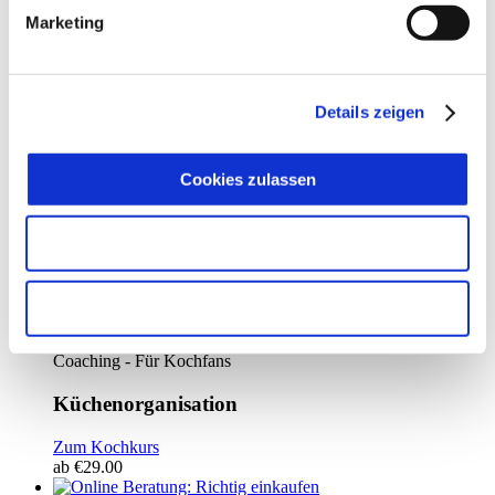
Zum Kochkurs
Marketing
ab
€
29.00
Abwechslungsreiche Speiseplangestaltung Erstellung von
Ernährungsplänen Integration alternativer Ernährungsformen
Details zeigen
Erklärung der […]
Coaching - Für Kochfans
Cookies zulassen
Ernährungscoaching und Cooking
Auswahl erlauben
Zum Kochkurs
ab
€
58.00
Nur notwendige Cookies
DAUER CA. 2,5-3 STD. BEGINN 14:00 UHR
Coaching - Für Kochfans
Küchenorganisation
Zum Kochkurs
ab
€
29.00