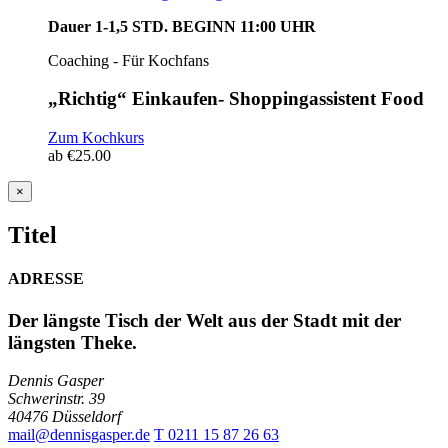
Dauer 1-1,5 STD.
BEGINN 11:00 UHR
Coaching - Für Kochfans
„Richtig“ Einkaufen- Shoppingassistent Food
Zum Kochkurs
ab
€
25.00
Close
×
product
quick
Titel
view
ADRESSE
Der längste Tisch der Welt aus der Stadt mit der
längsten Theke.
Dennis Gasper
Schwerinstr. 39
40476 Düsseldorf
mail@dennisgasper.de
T 0211 15 87 26 63