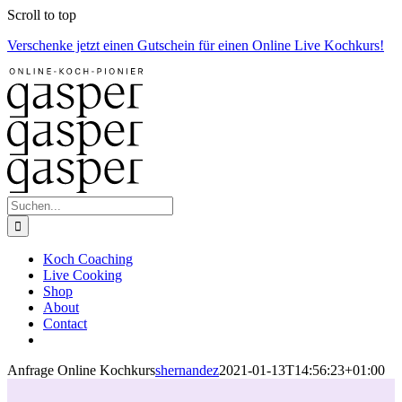
Zum
Scroll to top
Inhalt
Verschenke jetzt einen Gutschein für einen Online Live Kochkurs!
springen
Suche
nach:
Koch Coaching
Live Cooking
Shop
About
Contact
Anfrage Online Kochkurs
shernandez
2021-01-13T14:56:23+01:00