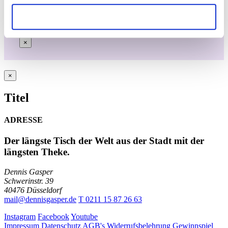
Datenschutzerklärung.
Nur notwendige Cookies
×
Close
×
product
quick
Titel
view
ADRESSE
Der längste Tisch der Welt aus der Stadt mit der
längsten Theke.
Dennis Gasper
Schwerinstr. 39
40476 Düsseldorf
mail@dennisgasper.de
T 0211 15 87 26 63
Instagram
Facebook
Youtube
Impressum
Datenschutz
AGB's
Widerrufsbelehrung
Gewinnspiel