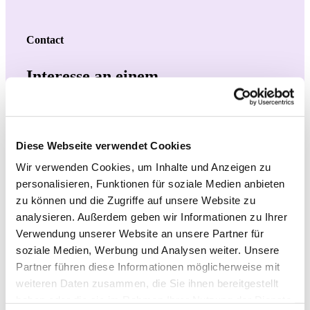
Contact
Interesse an einem
Online Koch Kurs?
Bitteschön.
Übrigens: hier
Diese Webseite verwendet Cookies
antwortet der Chef
persönlich.
Wir verwenden Cookies, um Inhalte und Anzeigen zu
personalisieren, Funktionen für soziale Medien anbieten
zu können und die Zugriffe auf unsere Website zu
analysieren. Außerdem geben wir Informationen zu Ihrer
Nachname
Verwendung unserer Website an unsere Partner für
soziale Medien, Werbung und Analysen weiter. Unsere
Vorname
Partner führen diese Informationen möglicherweise mit
weiteren Daten zusammen, die Sie ihnen bereitgestellt
haben oder die sie im Rahmen Ihrer Nutzung der Dienste
Telefon