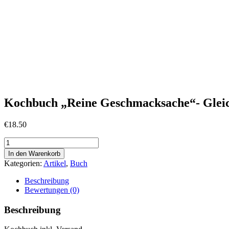
Kochbuch „Reine Geschmacksache“- Gleic
€
18.50
Kochbuch
"Reine
In den Warenkorb
Geschmacksache"-
Kategorien:
Artikel
,
Buch
Gleiche
Komponenten-
Beschreibung
zwei
Bewertungen (0)
verschiedene
Gerichte
Beschreibung
Menge