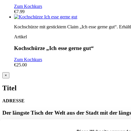
Zum Kochkurs
€
7.99
Kochschürze mit gesticktem Claim „Ich esse gerne gut“. Erhält
Artikel
Kochschürze „Ich esse gerne gut“
Zum Kochkurs
€
25.00
Close
×
product
quick
Titel
view
ADRESSE
Der längste Tisch der Welt aus der Stadt mit der läng
Dennis Gasper
Schwerinstr. 39