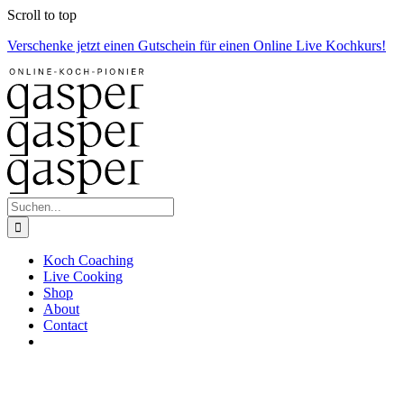
Zum
Scroll to top
Inhalt
Verschenke jetzt einen Gutschein für einen Online Live Kochkurs!
springen
Suche
nach:
Koch Coaching
Live Cooking
Shop
About
Contact