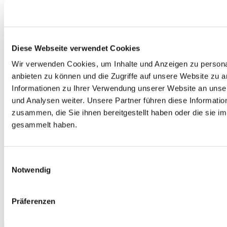
Zum Kochkurs
ab
€
39.00
Diese Webseite verwendet Cookies
Dauer 1,5-2 Std. Beginn 18:15 Uhr
Wir verwenden Cookies, um Inhalte und Anzeigen zu personal
Die Klassiker
anbieten zu können und die Zugriffe auf unsere Website zu 
Chicken Tikka Masala
Informationen zu Ihrer Verwendung unserer Website an unse
und Analysen weiter. Unsere Partner führen diese Informati
Zum Kochkurs
zusammen, die Sie ihnen bereitgestellt haben oder die sie 
ab
€
39.00
gesammelt haben.
Dauer 1,5-2 Std. Beginn 18:15 Uhr
Einwilligungsauswahl
Die Klassiker
Notwendig
Tapas – köstliche Kleinigkeiten
Zum Kochkurs
Präferenzen
ab
€
39.00
Close
×